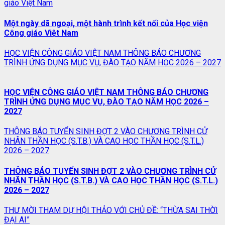
giáo Việt Nam
Một ngày dã ngoại, một hành trình kết nối của Học viện
Công giáo Việt Nam
HỌC VIỆN CÔNG GIÁO VIỆT NAM THÔNG BÁO CHƯƠNG
TRÌNH ỨNG DỤNG MỤC VỤ, ĐÀO TẠO NĂM HỌC 2026 – 2027
HỌC VIỆN CÔNG GIÁO VIỆT NAM THÔNG BÁO CHƯƠNG
TRÌNH ỨNG DỤNG MỤC VỤ, ĐÀO TẠO NĂM HỌC 2026 –
2027
THÔNG BÁO TUYỂN SINH ĐỢT 2 VÀO CHƯƠNG TRÌNH CỬ
NHÂN THẦN HỌC (S.T.B.) VÀ CAO HỌC THẦN HỌC (S.T.L.)
2026 – 2027
THÔNG BÁO TUYỂN SINH ĐỢT 2 VÀO CHƯƠNG TRÌNH CỬ
NHÂN THẦN HỌC (S.T.B.) VÀ CAO HỌC THẦN HỌC (S.T.L.)
2026 – 2027
THƯ MỜI THAM DỰ HỘI THẢO VỚI CHỦ ĐỀ: “THỪA SAI THỜI
ĐẠI AI”