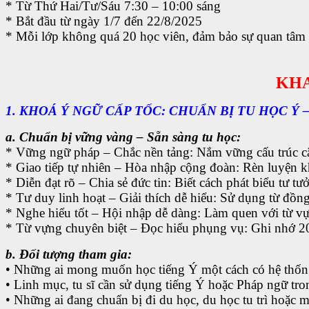
* Từ Thứ Hai/Tư/Sáu 7:30 – 10:00 sáng
* Bắt đầu từ ngày 1/7 đến 22/8/2025
* Mỗi lớp không quá 20 học viên, đảm bảo sự quan tâm c
KHAI
1. KHOÁ Ý NGỮ CẤP TỐC: CHUẨN BỊ TU HỌC Ý –
a. Chuẩn bị vững vàng – Sẵn sàng tu học:
* Vững ngữ pháp – Chắc nền tảng: Nắm vững cấu trúc căn
* Giao tiếp tự nhiên – Hòa nhập cộng đoàn: Rèn luyện k
* Diễn đạt rõ – Chia sẻ đức tin: Biết cách phát biểu tư 
* Tư duy linh hoạt – Giải thích dễ hiểu: Sử dụng từ đồng 
* Nghe hiểu tốt – Hội nhập dễ dàng: Làm quen với từ vự
* Từ vựng chuyên biệt – Đọc hiểu phụng vụ: Ghi nhớ 2
b. Đối tượng tham gia:
• Những ai mong muốn học tiếng Ý một cách có hệ thốn
• Linh mục, tu sĩ cần sử dụng tiếng Ý hoặc Pháp ngữ tro
• Những ai đang chuẩn bị đi du học, du học tu trì hoặc m