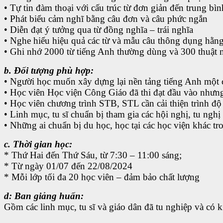
• Tự tin đàm thoại với cấu trúc từ đơn giản đến trung bìn
• Phát biểu cảm nghĩ bằng câu đơn và câu phức ngắn
• Diễn đạt ý tưởng qua từ đồng nghĩa – trái nghĩa
• Nghe hiểu hiệu quả các từ và mẫu câu thông dụng hằn
• Ghi nhớ 2000 từ tiếng Anh thường dùng và 300 thuật
b. Đối tượng phù hợp:
• Người học muốn xây dựng lại nền tảng tiếng Anh một 
• Học viên Học viện Công Giáo đã thi đạt đầu vào như
• Học viên chương trình STB, STL cần cải thiện trình đ
• Linh mục, tu sĩ chuẩn bị tham gia các hội nghị, tu nghị
• Những ai chuẩn bị du học, học tại các học viện khác 
c. Thời gian học:
* Thứ Hai đến Thứ Sáu, từ 7:30 – 11:00 sáng;
* Từ ngày 01/07 đến 22/08/2024
* Mỗi lớp tối đa 20 học viên – đảm bảo chất lượng
d: Ban giảng huấn:
Gồm các linh mục, tu sĩ và giáo dân đã tu nghiệp và có 