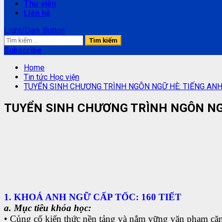
Thư viện
Liên hệ
Light/Dark Button
Tìm
kiếm
Subscribe
cho:
Home
Tin tức Học viện
TUYỂN SINH CHƯƠNG TRÌNH NGÔN NGỮ HÈ: TIẾNG ANH 
TUYỂN SINH CHƯƠNG TRÌNH NGÔN NGỮ
1. KHOÁ ANH NGỮ CẤP TỐC: 160 TIẾT
a. Mục tiêu khóa học:
• Củng cố kiến thức nền tảng và nắm vững văn phạm că