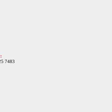
:
25 7483