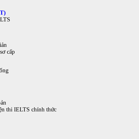
T)
IELTS
iản
sơ cấp
hống
bản
ện thi IELTS chính thức