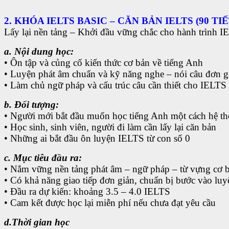
2. KHÓA IELTS BASIC – CĂN BẢN IELTS (90 TIẾ
Lấy lại nền tảng – Khởi đầu vững chắc cho hành trình 
a. Nội dung học:
• Ôn tập và củng cố kiến thức cơ bản về tiếng Anh
• Luyện phát âm chuẩn và kỹ năng nghe – nói câu đơn g
• Làm chủ ngữ pháp và cấu trúc câu cần thiết cho IELTS 
b. Đối tượng:
• Người mới bắt đầu muốn học tiếng Anh một cách hệ t
• Học sinh, sinh viên, người đi làm cần lấy lại căn bản
• Những ai bắt đầu ôn luyện IELTS từ con số 0
c. Mục tiêu đầu ra:
• Nắm vững nền tảng phát âm – ngữ pháp – từ vựng cơ 
• Có khả năng giao tiếp đơn giản, chuẩn bị bước vào luy
• Đầu ra dự kiến: khoảng 3.5 – 4.0 IELTS
• Cam kết được học lại miễn phí nếu chưa đạt yêu cầu
d.Thời gian học