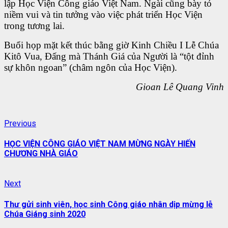
lập Học Viện Công giáo Việt Nam. Ngài cũng bày tỏ
niềm vui và tin tưởng vào việc phát triển Học Viện
trong tương lai.
Buổi họp mặt kết thúc bằng giờ Kinh Chiều I Lễ Chúa
Kitô Vua, Đấng mà Thánh Giá của Người là “tột đỉnh
sự khôn ngoan” (châm ngôn của Học Viện).
Gioan Lê Quang Vinh
Continue
Previous
Previous
post:
Reading
HỌC VIỆN CÔNG GIÁO VIỆT NAM MỪNG NGÀY HIẾN
CHƯƠNG NHÀ GIÁO
Next
Next
post:
Thư gửi sinh viên, học sinh Công giáo nhân dịp mừng lễ
Chúa Giáng sinh 2020