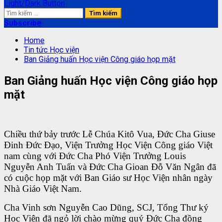
Light/Dark Button
Tìm
kiếm
Subscribe
cho:
Home
Tin tức Học viện
Ban Giảng huấn Học viện Công giáo họp mặt
Ban Giảng huấn Học viện Công giáo họp
mặt
Chiều thứ bảy trước Lễ Chúa Kitô Vua, Đức Cha Giuse
Đinh Đức Đạo, Viện Trưởng Học Viện Công giáo Việt
nam cùng với Đức Cha Phó Viện Trưởng Louis
Nguyễn Anh Tuấn và Đức Cha Gioan Đỗ Văn Ngân đã
có cuộc họp mặt với Ban Giáo sư Học Viện nhân ngày
Nhà Giáo Việt Nam.
Cha Vinh sơn Nguyễn Cao Dũng, SCJ, Tổng Thư ký
Học Viện đã ngỏ lời chào mừng quý Đức Cha đồng