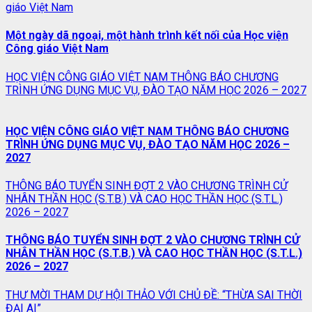
giáo Việt Nam
Một ngày dã ngoại, một hành trình kết nối của Học viện
Công giáo Việt Nam
HỌC VIỆN CÔNG GIÁO VIỆT NAM THÔNG BÁO CHƯƠNG
TRÌNH ỨNG DỤNG MỤC VỤ, ĐÀO TẠO NĂM HỌC 2026 – 2027
HỌC VIỆN CÔNG GIÁO VIỆT NAM THÔNG BÁO CHƯƠNG
TRÌNH ỨNG DỤNG MỤC VỤ, ĐÀO TẠO NĂM HỌC 2026 –
2027
THÔNG BÁO TUYỂN SINH ĐỢT 2 VÀO CHƯƠNG TRÌNH CỬ
NHÂN THẦN HỌC (S.T.B.) VÀ CAO HỌC THẦN HỌC (S.T.L.)
2026 – 2027
THÔNG BÁO TUYỂN SINH ĐỢT 2 VÀO CHƯƠNG TRÌNH CỬ
NHÂN THẦN HỌC (S.T.B.) VÀ CAO HỌC THẦN HỌC (S.T.L.)
2026 – 2027
THƯ MỜI THAM DỰ HỘI THẢO VỚI CHỦ ĐỀ: “THỪA SAI THỜI
ĐẠI AI”