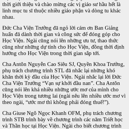
thời giới thiệu và chào mừng các vị giáo sư hầu hết là
linh mục tu sĩ thuộc nhiều giáo phận và dòng tu khác
nhau.
Đức Cha Viện Trưởng đã ngỏ lời cám ơn Ban Giảng
huấn đã dành thời gian và công sức để đóng góp cho
Học Viện. Ngài cũng nói lên những ưu tư, thao thức
cũng như những dự tính cho Học Viện, đồng thời định
hướng cho Học Viện trong thời gian sắp tới.
Cha Antôn Nguyễn Cao Siêu SJ, Quyền Khoa Trưởng,
phụ trách chương trình STL đã nhắc lại những khó
khăn thời kỳ đầu của Học Viện. Ngài nhắc lại lời Đức
Cha Viện Trưởng “Vạn sự khởi đầu nan”. Cha Antôn
cũng nói lên khá nhiều những ước mơ của mình cho
Học Viện trong tương lai (ngài nêu lên nhiều ước mơ vì
theo ngài, “ước mơ thì không phải đóng thuế!”).
Cha Giuse Ngô Ngọc Khanh OFM, phụ trách chương
trình STB trình bày về chương trình các năm Triết học
và Thần học tại Học Viện. Ngài cho biết chương trình