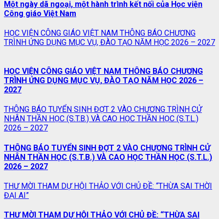
Một ngày dã ngoại, một hành trình kết nối của Học viện
Công giáo Việt Nam
HỌC VIỆN CÔNG GIÁO VIỆT NAM THÔNG BÁO CHƯƠNG
TRÌNH ỨNG DỤNG MỤC VỤ, ĐÀO TẠO NĂM HỌC 2026 – 2027
HỌC VIỆN CÔNG GIÁO VIỆT NAM THÔNG BÁO CHƯƠNG
TRÌNH ỨNG DỤNG MỤC VỤ, ĐÀO TẠO NĂM HỌC 2026 –
2027
THÔNG BÁO TUYỂN SINH ĐỢT 2 VÀO CHƯƠNG TRÌNH CỬ
NHÂN THẦN HỌC (S.T.B.) VÀ CAO HỌC THẦN HỌC (S.T.L.)
2026 – 2027
THÔNG BÁO TUYỂN SINH ĐỢT 2 VÀO CHƯƠNG TRÌNH CỬ
NHÂN THẦN HỌC (S.T.B.) VÀ CAO HỌC THẦN HỌC (S.T.L.)
2026 – 2027
THƯ MỜI THAM DỰ HỘI THẢO VỚI CHỦ ĐỀ: “THỪA SAI THỜI
ĐẠI AI”
THƯ MỜI THAM DỰ HỘI THẢO VỚI CHỦ ĐỀ: “THỪA SAI