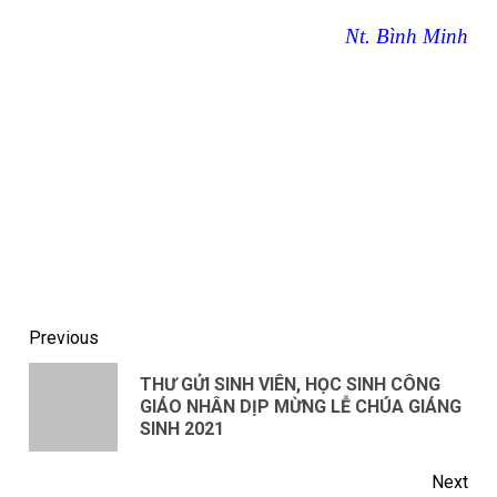
Nt. Bình Minh
Continue
Previous
Reading
THƯ GỬI SINH VIÊN, HỌC SINH CÔNG
Pre
GIÁO NHÂN DỊP MỪNG LỄ CHÚA GIÁNG
pos
SINH 2021
Next