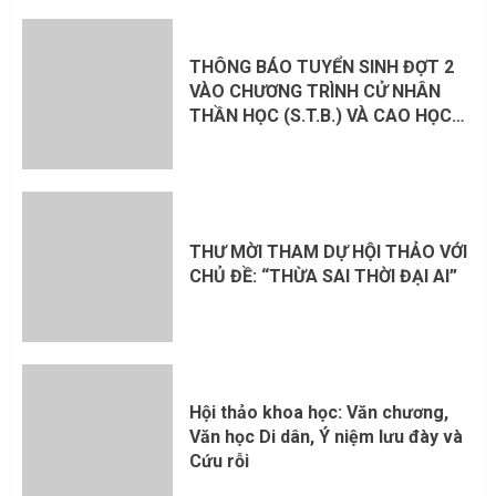
THÔNG BÁO TUYỂN SINH ĐỢT 2
VÀO CHƯƠNG TRÌNH CỬ NHÂN
THẦN HỌC (S.T.B.) VÀ CAO HỌC
THẦN HỌC (S.T.L.) 2026 – 2027
THƯ MỜI THAM DỰ HỘI THẢO VỚI
CHỦ ĐỀ: “THỪA SAI THỜI ĐẠI AI”
Hội thảo khoa học: Văn chương,
Văn học Di dân, Ý niệm lưu đày và
Cứu rỗi