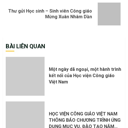
Thư gửi Học sinh – Sinh viên Công giáo
Next
Mừng Xuân Nhâm Dần
post:
BÀI LIÊN QUAN
Một ngày dã ngoại, một hành trình
kết nối của Học viện Công giáo
Việt Nam
HỌC VIỆN CÔNG GIÁO VIỆT NAM
THÔNG BÁO CHƯƠNG TRÌNH ỨNG
DỤNG MỤC VỤ, ĐÀO TẠO NĂM