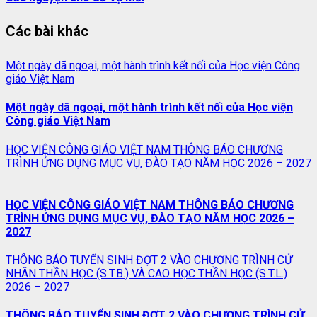
Các bài khác
Một ngày dã ngoại, một hành trình kết nối của Học viện Công
giáo Việt Nam
Một ngày dã ngoại, một hành trình kết nối của Học viện
Công giáo Việt Nam
HỌC VIỆN CÔNG GIÁO VIỆT NAM THÔNG BÁO CHƯƠNG
TRÌNH ỨNG DỤNG MỤC VỤ, ĐÀO TẠO NĂM HỌC 2026 – 2027
HỌC VIỆN CÔNG GIÁO VIỆT NAM THÔNG BÁO CHƯƠNG
TRÌNH ỨNG DỤNG MỤC VỤ, ĐÀO TẠO NĂM HỌC 2026 –
2027
THÔNG BÁO TUYỂN SINH ĐỢT 2 VÀO CHƯƠNG TRÌNH CỬ
NHÂN THẦN HỌC (S.T.B.) VÀ CAO HỌC THẦN HỌC (S.T.L.)
2026 – 2027
THÔNG BÁO TUYỂN SINH ĐỢT 2 VÀO CHƯƠNG TRÌNH CỬ