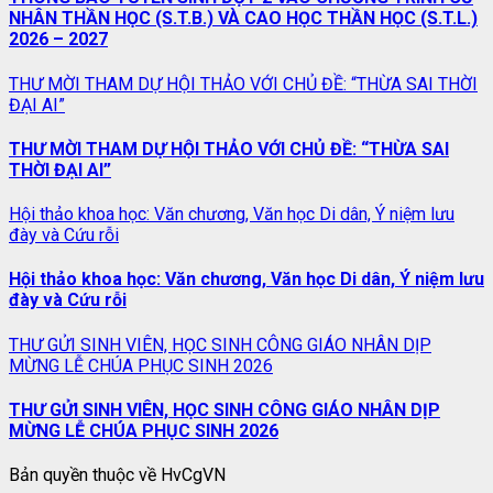
NHÂN THẦN HỌC (S.T.B.) VÀ CAO HỌC THẦN HỌC (S.T.L.)
2026 – 2027
THƯ MỜI THAM DỰ HỘI THẢO VỚI CHỦ ĐỀ: “THỪA SAI THỜI
ĐẠI AI”
THƯ MỜI THAM DỰ HỘI THẢO VỚI CHỦ ĐỀ: “THỪA SAI
THỜI ĐẠI AI”
Hội thảo khoa học: Văn chương, Văn học Di dân, Ý niệm lưu
đày và Cứu rỗi
Hội thảo khoa học: Văn chương, Văn học Di dân, Ý niệm lưu
đày và Cứu rỗi
THƯ GỬI SINH VIÊN, HỌC SINH CÔNG GIÁO NHÂN DỊP
MỪNG LỄ CHÚA PHỤC SINH 2026
THƯ GỬI SINH VIÊN, HỌC SINH CÔNG GIÁO NHÂN DỊP
MỪNG LỄ CHÚA PHỤC SINH 2026
Bản quyền thuộc về HvCgVN