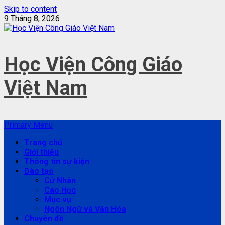
Skip to content
9 Tháng 8, 2026
Học Viện Công Giáo
Việt Nam
Primary Menu
Trang chủ
Giới thiệu
Thông tin sự kiện
Đào tạo
Cử Nhân
Cao Học
Mục vụ
Ngôn Ngữ và Văn Hóa
Chuyên đề