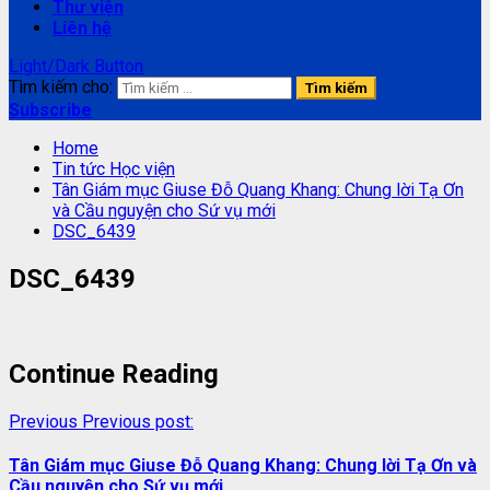
Thư viện
Liên hệ
Light/Dark Button
Tìm kiếm cho:
Subscribe
Home
Tin tức Học viện
Tân Giám mục Giuse Đỗ Quang Khang: Chung lời Tạ Ơn
và Cầu nguyện cho Sứ vụ mới
DSC_6439
DSC_6439
Continue Reading
Previous
Previous post:
Tân Giám mục Giuse Đỗ Quang Khang: Chung lời Tạ Ơn và
Cầu nguyện cho Sứ vụ mới