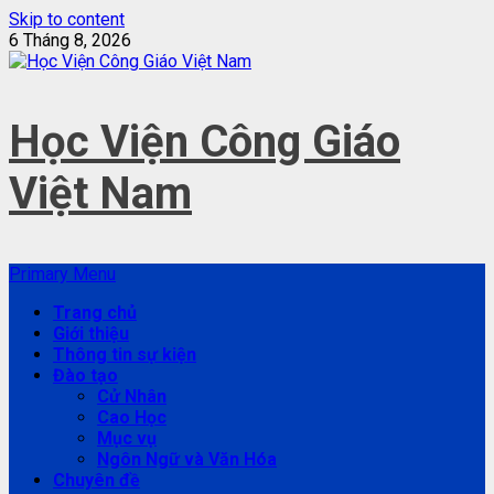
Skip to content
6 Tháng 8, 2026
Học Viện Công Giáo
Việt Nam
Primary Menu
Trang chủ
Giới thiệu
Thông tin sự kiện
Đào tạo
Cử Nhân
Cao Học
Mục vụ
Ngôn Ngữ và Văn Hóa
Chuyên đề