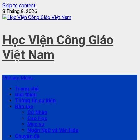
Skip to content
8 Tháng 8, 2026
Học Viện Công Giáo
Việt Nam
Primary Menu
Trang chủ
Giới thiệu
Thông tin sự kiện
Đào tạo
Cử Nhân
Cao Học
Mục vụ
Ngôn Ngữ và Văn Hóa
Chuyên đề