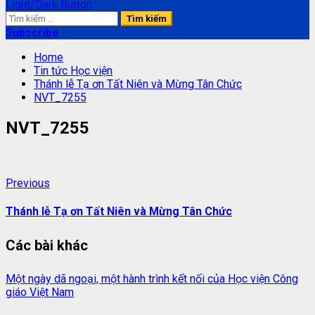
Light/Dark Button
Tìm
kiếm
Subscribe
cho:
Home
Tin tức Học viện
Thánh lễ Tạ ơn Tất Niên và Mừng Tân Chức
NVT_7255
NVT_7255
Continue
Previous
Previous
post:
Reading
Thánh lễ Tạ ơn Tất Niên và Mừng Tân Chức
Các bài khác
Một ngày dã ngoại, một hành trình kết nối của Học viện Công
giáo Việt Nam