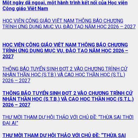
Một ngày dã ngoại, một hành trình kết nối của Học viện
Công giáo Việt Nam
HỌC VIỆN CÔNG GIÁO VIỆT NAM THÔNG BÁO CHƯƠNG
TRÌNH ỨNG DỤNG MỤC VỤ, ĐÀO TẠO NĂM HỌC 2026 – 2027
HỌC VIỆN CÔNG GIÁO VIỆT NAM THÔNG BÁO CHƯƠNG
TRÌNH ỨNG DỤNG MỤC VỤ, ĐÀO TẠO NĂM HỌC 2026 –
2027
THÔNG BÁO TUYỂN SINH ĐỢT 2 VÀO CHƯƠNG TRÌNH CỬ
NHÂN THẦN HỌC (S.T.B.) VÀ CAO HỌC THẦN HỌC (S.T.L.)
2026 – 2027
THÔNG BÁO TUYỂN SINH ĐỢT 2 VÀO CHƯƠNG TRÌNH CỬ
NHÂN THẦN HỌC (S.T.B.) VÀ CAO HỌC THẦN HỌC (S.T.L.)
2026 – 2027
THƯ MỜI THAM DỰ HỘI THẢO VỚI CHỦ ĐỀ: “THỪA SAI THỜI
ĐẠI AI”
THƯ MỜI THAM DỰ HỘI THẢO VỚI CHỦ ĐỀ: “THỪA SAI