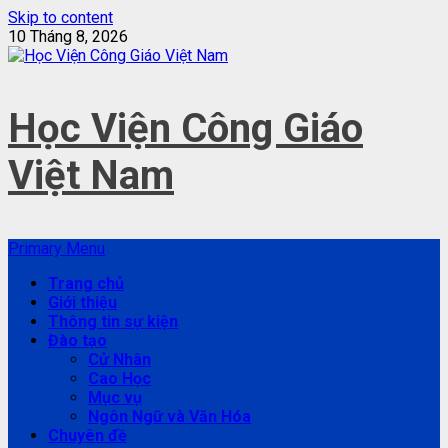
Skip to content
10 Tháng 8, 2026
Học Viện Công Giáo
Việt Nam
Primary Menu
Trang chủ
Giới thiệu
Thông tin sự kiện
Đào tạo
Cử Nhân
Cao Học
Mục vụ
Ngôn Ngữ và Văn Hóa
Chuyên đề