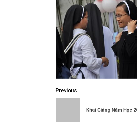
Continue
Previous
Reading
Khai Giảng Năm Học 20