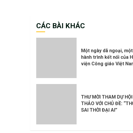
CÁC BÀI KHÁC
Một ngày dã ngoại, một
hành trình kết nối của 
viện Công giáo Việt N
THƯ MỜI THAM DỰ HỘI
THẢO VỚI CHỦ ĐỀ: “T
SAI THỜI ĐẠI AI”