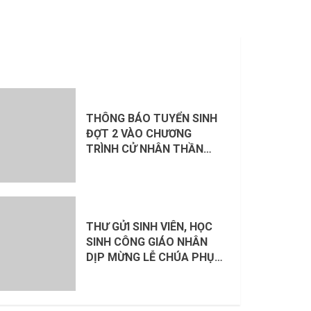
THÔNG BÁO TUYỂN SINH
ĐỢT 2 VÀO CHƯƠNG
TRÌNH CỬ NHÂN THẦN
HỌC (S.T.B.) VÀ CAO HỌC
THẦN HỌC (S.T.L.) 2026 –
2027
THƯ GỬI SINH VIÊN, HỌC
SINH CÔNG GIÁO NHÂN
DỊP MỪNG LỄ CHÚA PHỤC
SINH 2026