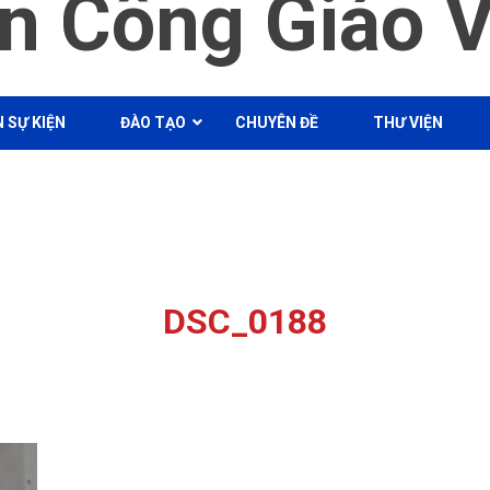
n Công Giáo 
 SỰ KIỆN
ĐÀO TẠO
CHUYÊN ĐỀ
THƯ VIỆN
DSC_0188