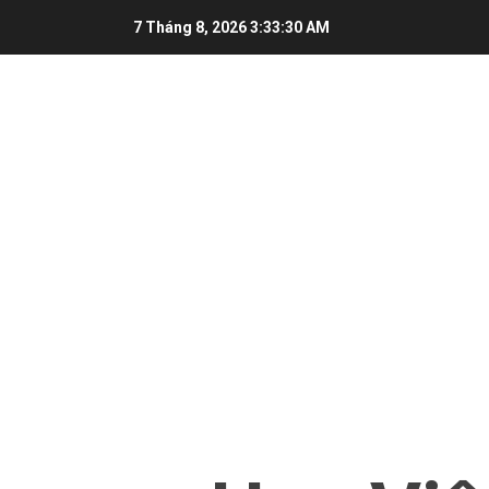
Skip
7 Tháng 8, 2026
3:33:30 AM
to
content