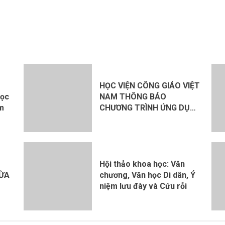
HỌC VIỆN CÔNG GIÁO VIỆT
Học
NAM THÔNG BÁO
am
CHƯƠNG TRÌNH ỨNG DỤNG
MỤC VỤ, ĐÀO TẠO NĂM
HỌC 2026 – 2027
Hội thảo khoa học: Văn
HỪA
chương, Văn học Di dân, Ý
niệm lưu đày và Cứu rỗi