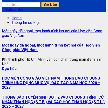
Tìm
kiếm
Subscribe
cho:
Home
Thông tin sự kiện
Một ngày dã ngoại, một hành trình kết nối của Học viện Công
giáo Việt Nam
Một ngày dã ngoại, một hành trình kết nối của Học viện
Công giáo Việt Nam
Khi thành phố Hồ Chí Minh vẫn còn chìm trong màn đêm, sân
Nhà...
Đọc tiếp
HỌC VIỆN CÔNG GIÁO VIỆT NAM THÔNG BÁO CHƯƠNG
TRÌNH ỨNG DỤNG MỤC VỤ, ĐÀO TẠO NĂM HỌC 2026 –
2027
THÔNG BÁO TUYỂN SINH ĐỢT 2 VÀO CHƯƠNG TRÌNH CỬ
NHÂN THẦN HỌC (S.T.B.) VÀ CAO HỌC THẦN HỌC (S.T.L.)
2026 – 2027