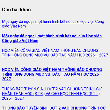
trang
Các bài khác
bài
viết
Một ngày dã ngoại, một hành trình kết nối của Học viện Công
giáo Việt Nam
Một ngày dã ngoại, một hành trình kết nối của Học viện
Công giáo Việt Nam
HỌC VIỆN CÔNG GIÁO VIỆT NAM THÔNG BÁO CHƯƠNG
TRÌNH ỨNG DỤNG MỤC VỤ, ĐÀO TẠO NĂM HỌC 2026 – 2027
HỌC VIỆN CÔNG GIÁO VIỆT NAM THÔNG BÁO CHƯƠNG
TRÌNH ỨNG DỤNG MỤC VỤ, ĐÀO TẠO NĂM HỌC 2026 –
2027
THÔNG BÁO TUYỂN SINH ĐỢT 2 VÀO CHƯƠNG TRÌNH CỬ
NHÂN THẦN HỌC (S.T.B.) VÀ CAO HỌC THẦN HỌC (S.T.L.)
2026 – 2027
THÔNG BÁO TUYỂN SINH ĐỢT 2 VÀO CHƯƠNG TRÌNH CỬ