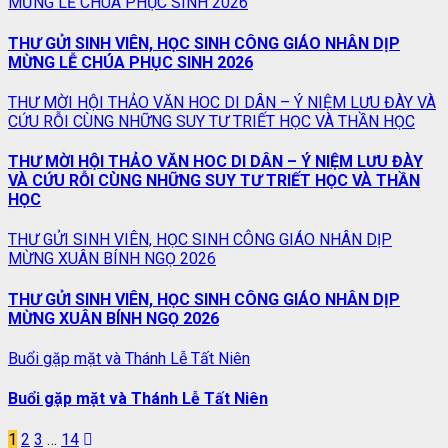
MỪNG LỄ CHÚA PHỤC SINH 2026
THƯ GỬI SINH VIÊN, HỌC SINH CÔNG GIÁO NHÂN DỊP
MỪNG LỄ CHÚA PHỤC SINH 2026
THƯ MỜI HỘI THẢO VĂN HOC DI DÂN – Ý NIỆM LƯU ĐÀY VÀ
CỨU RỖI CÙNG NHỮNG SUY TƯ TRIẾT HỌC VÀ THẦN HỌC
THƯ MỜI HỘI THẢO VĂN HOC DI DÂN – Ý NIỆM LƯU ĐÀY
VÀ CỨU RỖI CÙNG NHỮNG SUY TƯ TRIẾT HỌC VÀ THẦN
HỌC
THƯ GỬI SINH VIÊN, HỌC SINH CÔNG GIÁO NHÂN DỊP
MỪNG XUÂN BÍNH NGỌ 2026
THƯ GỬI SINH VIÊN, HỌC SINH CÔNG GIÁO NHÂN DỊP
MỪNG XUÂN BÍNH NGỌ 2026
Buổi gặp mặt và Thánh Lễ Tất Niên
Buổi gặp mặt và Thánh Lễ Tất Niên
Phân
1
2
3
…
14