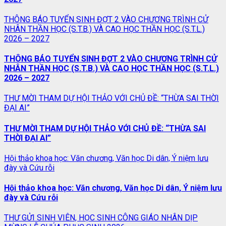
THÔNG BÁO TUYỂN SINH ĐỢT 2 VÀO CHƯƠNG TRÌNH CỬ
NHÂN THẦN HỌC (S.T.B.) VÀ CAO HỌC THẦN HỌC (S.T.L.)
2026 – 2027
THÔNG BÁO TUYỂN SINH ĐỢT 2 VÀO CHƯƠNG TRÌNH CỬ
NHÂN THẦN HỌC (S.T.B.) VÀ CAO HỌC THẦN HỌC (S.T.L.)
2026 – 2027
THƯ MỜI THAM DỰ HỘI THẢO VỚI CHỦ ĐỀ: “THỪA SAI THỜI
ĐẠI AI”
THƯ MỜI THAM DỰ HỘI THẢO VỚI CHỦ ĐỀ: “THỪA SAI
THỜI ĐẠI AI”
Hội thảo khoa học: Văn chương, Văn học Di dân, Ý niệm lưu
đày và Cứu rỗi
Hội thảo khoa học: Văn chương, Văn học Di dân, Ý niệm lưu
đày và Cứu rỗi
THƯ GỬI SINH VIÊN, HỌC SINH CÔNG GIÁO NHÂN DỊP