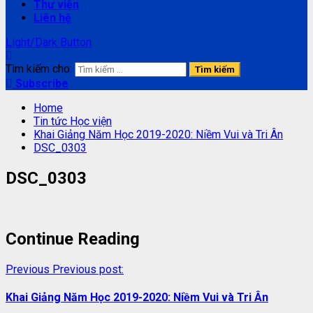
Thư viện
Liên hệ
Light/Dark Button
Tìm kiếm cho:
Subscribe
Home
Tin tức Học viện
Khai Giảng Năm Học 2019-2020: Niềm Vui và Tri Ân
DSC_0303
DSC_0303
Continue Reading
Previous
Previous post:
Khai Giảng Năm Học 2019-2020: Niềm Vui và Tri Ân