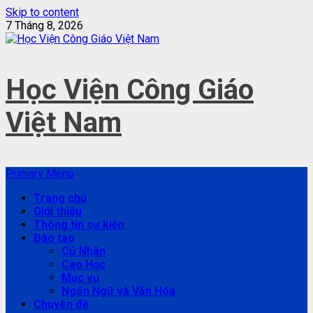
Skip to content
7 Tháng 8, 2026
Học Viện Công Giáo
Việt Nam
Primary Menu
Trang chủ
Giới thiệu
Thông tin sự kiện
Đào tạo
Cử Nhân
Cao Học
Mục vụ
Ngôn Ngữ và Văn Hóa
Chuyên đề