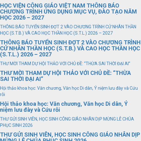
HỌC VIỆN CÔNG GIÁO VIỆT NAM THÔNG BÁO
CHƯƠNG TRÌNH ỨNG DỤNG MỤC VỤ, ĐÀO TẠO NĂM
HỌC 2026 – 2027
THÔNG BÁO TUYỂN SINH ĐỢT 2 VÀO CHƯƠNG TRÌNH CỬ NHÂN THẦN
HỌC (S.T.B.) VÀ CAO HỌC THẦN HỌC (S.T.L.) 2026 – 2027
THÔNG BÁO TUYỂN SINH ĐỢT 2 VÀO CHƯƠNG TRÌNH
CỬ NHÂN THẦN HỌC (S.T.B.) VÀ CAO HỌC THẦN HỌC
(S.T.L.) 2026 – 2027
THƯ MỜI THAM DỰ HỘI THẢO VỚI CHỦ ĐỀ: “THỪA SAI THỜI ĐẠI AI”
THƯ MỜI THAM DỰ HỘI THẢO VỚI CHỦ ĐỀ: “THỪA
SAI THỜI ĐẠI AI”
Hội thảo khoa học: Văn chương, Văn học Di dân, Ý niệm lưu đày và Cứu
rỗi
Hội thảo khoa học: Văn chương, Văn học Di dân, Ý
niệm lưu đày và Cứu rỗi
THƯ GỬI SINH VIÊN, HỌC SINH CÔNG GIÁO NHÂN DỊP MỪNG LỄ CHÚA
PHỤC SINH 2026
THƯ GỬI SINH VIÊN, HỌC SINH CÔNG GIÁO NHÂN DỊP
MỪNG LỄ CHÚA PHỤC SINH 2026