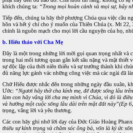
khích chúng ta:
“Trong mọi hoàn cảnh và mọi sự, hãy n
Tiếp đến, chúng ta hãy thờ phượng Chúa qua việc cầu ng
hồn và hết ý chí cho ý muốn của Thiên Chúa (x. Mt 22, 
chính là nguồn mạch cho mọi lời cầu nguyện của họ, nh
b. Hiếu thảo với Cha Mẹ
Đây là một trong những lời mời gọi quan trọng nhất và 
trong hai mối tương quan gắn kết sâu nặng và mật thiết v
sự độc lập của thời niên thiếu và sự trưởng thành khi ch
đủ năng lực gánh vác những công việc mà các ngài đã là
Chữ Hiếu được nhắc đến trong những ngày đầu xuân, khôn
Ước:
“Ngươi hãy thờ cha kính mẹ, để được sống lâu t
làm con hãy vâng lời cha mẹ mình vì Chúa, vì đó là điề
và hưởng một cuộc sống lâu dài trên mặt đất này”(Ep 6,
trọng, vâng lời và yêu thương.
Các con hãy ghi nhớ lời dạy của Đức Giáo Hoàng Phanxic
thiếu sự kính trọng và chăm sóc ông bà, vốn là ký ức số