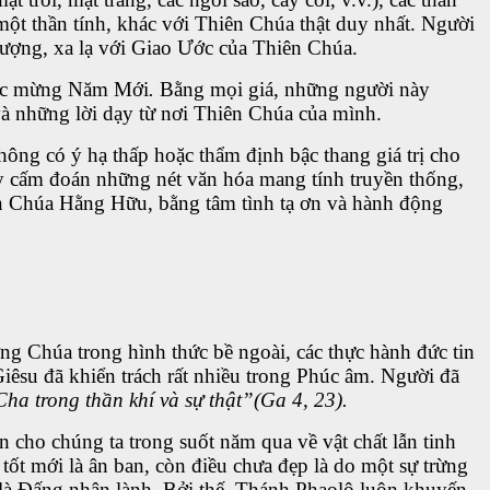
một thần tính, khác với Thiên Chúa thật duy nhất. Người
 tượng, xa lạ với Giao Ước của Thiên Chúa.
việc mừng Năm Mới
.
Bằng mọi giá, những người này
à những lời dạy từ nơi Thiên Chúa của mình.
ng có ý hạ thấp hoặc thẩm định bậc thang giá trị cho
ay cấm đoán những nét văn hóa mang tính truyền thống,
ên Chúa Hằng Hữu, bằng tâm tình tạ ơn và hành động
ng Chúa trong hình thức bề ngoài, các thực hành đức tin
iêsu đã khiển trách rất nhiều trong Phúc âm. Người đã
a trong thần khí và sự thật”(Ga 4, 23).
 cho chúng ta trong suốt năm qua về vật chất lẫn tinh
ốt mới là ân ban, còn điều chưa đẹp là do một sự trừng
 là Đấng nhân lành. Bởi thế, Thánh Phaolô luôn khuyến