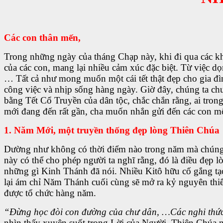
Các con thân mến,
Trong những ngày của tháng Chạp này, khi đi qua các khu
của các con, mang lại nhiều cảm xúc đặc biệt. Từ việc dọ
… Tất cả như mong muốn một cái tết thật đẹp cho gia đì
công việc và nhịp sống hàng ngày. Giờ đây, chúng ta c
bằng Tết Cổ Truyền của dân tộc, chắc chắn rằng, ai tro
mới đang đến rất gần, cha muốn nhắn gửi đến các con mộ
1. Năm Mới, một truyền thống đẹp lòng Thiên Chúa
Dường như không có thời điểm nào trong năm mà chúng t
này có thể cho phép người ta nghĩ rằng, đó là điều đẹp 
những gì Kinh Thánh đã nói. Nhiều Kitô hữu cố gắng t
lại ám chỉ Năm Thánh cuối cùng sẽ mở ra kỷ nguyên thiên
được tổ chức hàng năm.
“Đừng học đòi con đường của chư dân, …Các nghi thức 
nhìn thấy xuyên suốt trong Lời của Người, Thiên Chúa nói 