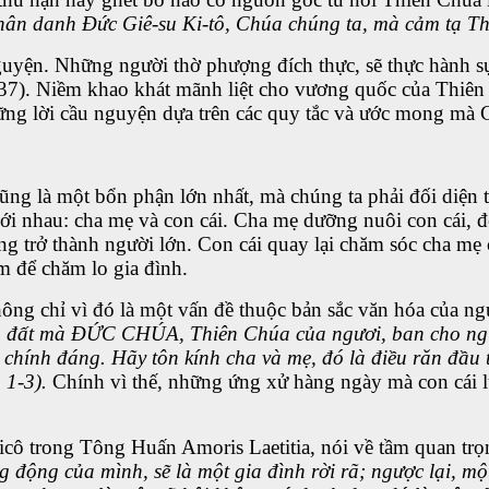
hân danh Đức Giê-su Ki-tô, Chúa chúng ta, mà cảm tạ Th
uyện. Những người thờ phượng đích thực, sẽ thực hành sự
37). Niềm khao khát mãnh liệt cho vương quốc của Thiên 
ững lời cầu nguyện dựa trên các quy tắc và ước mong mà 
cũng là một bổn phận lớn nhất, mà chúng ta phải đối diện
ới nhau: cha mẹ và con cái. Cha mẹ dưỡng nuôi con cái, để
úng trở thành người lớn. Con cái quay lại chăm sóc cha mẹ 
m để chăm lo gia đình.
g chỉ vì đó là một vấn đề thuộc bản sắc văn hóa của ngườ
rên đất mà ĐỨC CHÚA, Thiên Chúa của ngươi, ban cho ng
u chính đáng. Hãy tôn kính cha và mẹ, đó là điều răn đầu
 1-3).
Chính vì thế, những ứng xử hàng ngày mà con cái lu
ô trong Tông Huấn Amoris Laetitia, nói về tầm quan trọng
ng động của mình, sẽ là một gia đình rời rã; ngược lại, m