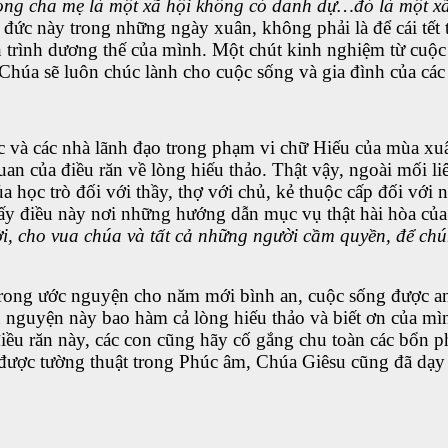
rọng cha mẹ là một xã hội không có danh dự…đó là một xã
đức này trong những ngày xuân, không phải là để cái tết 
 trình dương thế của mình. Một chút kinh nghiệm từ cuộc 
 Chúa sẽ luôn chúc lành cho cuộc sống và gia đình của các
ốc và các nhà lãnh đạo trong phạm vi chữ Hiếu của mùa xu
n của điều răn về lòng hiếu thảo. Thật vậy, ngoài mối liê
 học trò đối với thầy, thợ với chủ, kẻ thuộc cấp đối với n
hấy điều này nơi những hướng dẫn mục vụ thật hài hòa củ
ười, cho vua chúa và tất cả những người cầm quyền, để ch
trong ước nguyện cho năm mới bình an, cuộc sống được an
u nguyện này bao hàm cả lòng hiếu thảo và biết ơn của m
điều răn này, các con cũng hãy cố gắng chu toàn các bổn 
 được tường thuật trong Phúc âm, Chúa Giêsu cũng đã dạy 