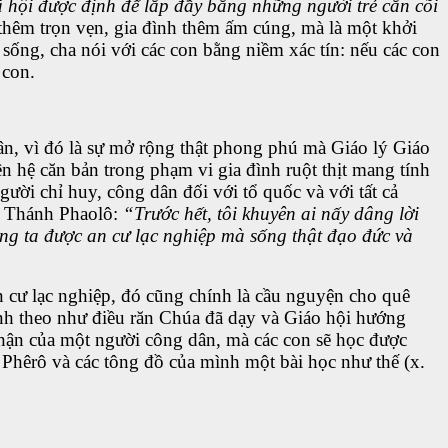
 hội được định để lắp đầy bằng những người trẻ cằn cõi
thêm trọn vẹn, gia đình thêm ấm cúng, mà là một khởi
sống, cha nói với các con bằng niềm xác tín: nếu các con
 con.
ân, vì đó là sự mở rộng thật phong phú mà Giáo lý Giáo
n hệ căn bản trong phạm vi gia đình ruột thịt mang tính
gười chỉ huy, công dân đối với tổ quốc và với tất cả
a Thánh Phaolô:
“Trước hết, tôi khuyên ai nấy dâng lời
úng ta được an cư lạc nghiệp mà sống thật đạo đức và
 cư lạc nghiệp, đó cũng chính là cầu nguyện cho quê
ình theo như điều răn Chúa đã dạy và Giáo hội hướng
phận của một người công dân, mà các con sẽ học được
Phêrô và các tông đồ của mình một bài học như thế (x.