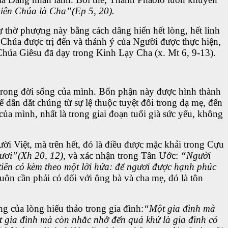
iên Chúa là Cha”(Ep 5, 20).
 thờ phượng này bằng cách dâng hiến hết lòng, hết linh
Chúa được trị đến và thánh ý của Người được thực hiện,
Chúa Giêsu đã dạy trong Kinh Lạy Cha (x. Mt 6, 9-13).
 trong đời sống của mình. Bổn phận này được hình thành
 dẫn dắt chúng từ sự lệ thuộc tuyệt đối trong dạ mẹ, đến
của mình, nhất là trong giai đoạn tuổi già sức yếu, không
i Việt, mà trên hết, đó là điều được mặc khải trong Cựu
ươi”(Xh 20, 12),
và xác nhận trong Tân Ước:
“Người
 tiên có kèm theo một lời hứa: để ngươi được hạnh phúc
ôn cần phải có đối với ông bà và cha mẹ, đó là tôn
 của lòng hiếu thảo trong gia đình:
“Một gia đình mà
ột gia đình mà còn nhắc nhở đến quá khứ là gia đình có