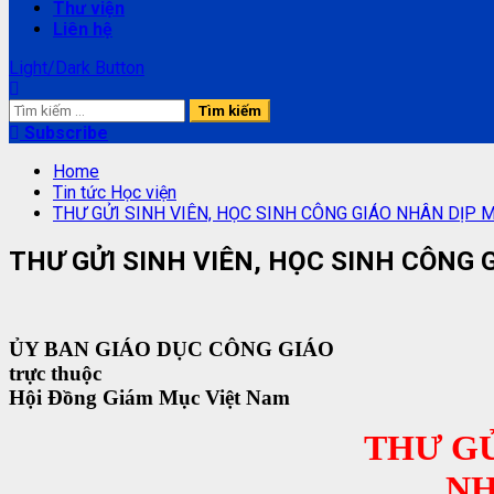
Thư viện
Liên hệ
Light/Dark Button
Tìm
kiếm
Subscribe
cho:
Home
Tin tức Học viện
THƯ GỬI SINH VIÊN, HỌC SINH CÔNG GIÁO NHÂN DỊP
THƯ GỬI SINH VIÊN, HỌC SINH CÔNG
ỦY BAN GIÁO DỤC CÔNG GIÁO
trực thuộc
Hội Đồng Giám Mục Việt Nam
THƯ GỬ
NH