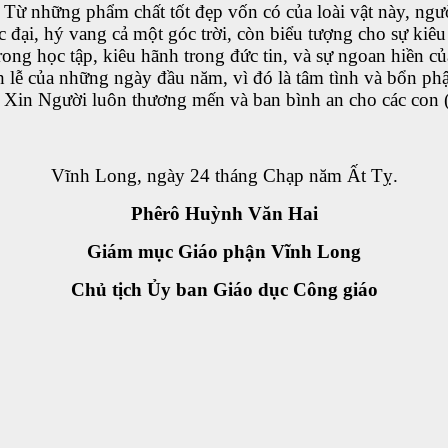
ừ những phẩm chất tốt đẹp vốn có của loài vật này, người 
c đại, hý vang cả một góc trời, còn biểu tượng cho sự k
ong học tập, kiêu hãnh trong đức tin, và sự ngoan hiền của
 lễ của những ngày đầu năm, vì đó là tâm tình và bổn phậ
 Xin Người luôn thương mến và ban bình an cho các con (
Vĩnh Long, ngày 24 tháng Chạp năm Ất Tỵ.
Phêrô Huỳnh Văn Hai
Giám mục Giáo phận Vĩnh Long
Chủ tịch Ủy ban Giáo dục Công giáo