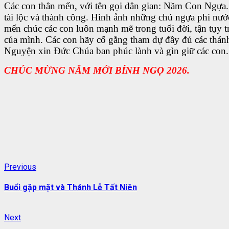
Các con thân mến, với tên gọi dân gian: Năm Con Ngựa. T
tài lộc và thành công. Hình ảnh những chú ngựa phi nướ
mến chúc các con luôn mạnh mẽ trong tuổi đời, tận tụy tr
của mình. Các con hãy cố gắng tham dự đầy đủ các thánh
Nguyện xin Đức Chúa ban phúc lành và gìn giữ các con.
CHÚC MỪNG NĂM MỚI BÍNH NGỌ 2026.
Continue
Previous
Previous
post:
Reading
Buổi gặp mặt và Thánh Lễ Tất Niên
Next
Next
post: