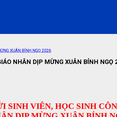
 MỪNG XUÂN BÍNH NGỌ 2026
 GIÁO NHÂN DỊP MỪNG XUÂN BÍNH NGỌ 
I SINH VIÊN, HỌC SINH CÔ
ÂN DỊP MỪNG XUÂN BÍNH 