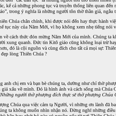
hác, kể cả những phong tục và truyền thống liên quan đến 
iáo”
,
trong ý nghĩa là những người tôn thờ thần giả, ngẫu
Thiên Chúa chân chính, khi được nói đến hay thực hành 
ế tục này của Năm Mới, vì họ không xem nhẹ tiếng nói v
ìn về cách thức đón mừng Năm Mới của mình. Chúng ta khô
ười xung quanh. Đức tin Kitô giáo cũng không loại trừ h
ơn, đó là cội nguồn và cùng đích cho tất cả mọi sự: Thi
 đẹp lòng Thiên Chúa ?
ng anh chị em và bạn bè chúng ta, dường như chỉ thờ phượ
h giá xấu về mình. Đó là hình ảnh và cách sống mà Chúa G
Những người thờ phượng đích thực sẽ thờ phượng Chúa Ch
ượng Chúa qua việc cảm tạ Người, vì những ơn lành đã ban
chúng ta không muốn nhìn nhận nó. Đừng nghĩ những điều t
 thù hận hay ghét bỏ nào có nguồn gốc từ nơi Thiên Chúa