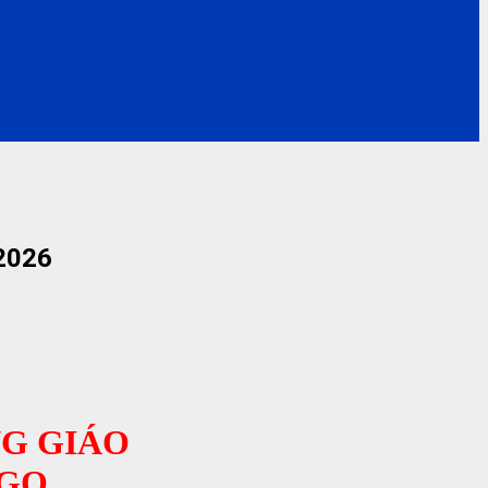
2026
NG GIÁO
NGỌ