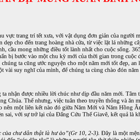
 vực trang trí tết xưa, với vật dụng đơn giản của người m
n dẹp cho đến trang hoàng nhà cửa, từ việc lặt lá những câ
nh, cầu mong những điều tốt lành nhất cho cuộc sống. 36
huẩn bị bước vào một chu kỳ mới của thời gian trong cuộ
ng chúng ta cũng ước nguyện cho một năm mới tốt đẹp, an
t vài suy nghĩ của mình, để chúng ta cùng chào đón năm 
a nhận được nhiều lời chúc như dịp đầu năm mới. Tâm tì
lòng Chúa. Thế nhưng, việc tuân theo truyền thống và ăn 
ạo nên một liên kết nào đó giữa Năm Mới và Năm Hồng Â
 sai, với sự trở lại của Đấng Cứu Thế Giavê, kết quả là 
của chư dân thật là hư ảo
”(Gr 10, 2-3).
Đây là một mệnh
đến “các dân tộc” là những người tôn thờ thiên nhiên (mặt 