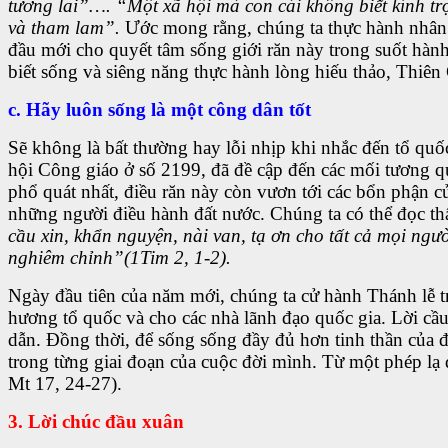
tương lai”…. “Một xã hội mà con cái không biết kính t
và tham lam”.
Ước mong rằng, chúng ta thực hành nhân 
đầu mới cho quyết tâm sống giới răn này trong suốt hành
biết sống và siêng năng thực hành lòng hiếu thảo, Thiên
c. Hãy luôn sống là một công dân tốt
Sẽ không là bất thường hay lỗi nhịp khi nhắc đến tổ qu
hội Công giáo ở số 2199, đã đề cập đến các mối tương qua
phổ quát nhất, điều răn này còn vươn tới các bổn phận của
những người điều hành đất nước. Chúng ta có thể đọc t
cầu xin, khẩn nguyện, nài van, tạ ơn cho tất cả mọi ng
nghiêm chỉnh”(1Tim 2, 1-2).
Ngày đầu tiên của năm mới, chúng ta cử hành Thánh lễ 
hương tổ quốc và cho các nhà lãnh đạo quốc gia. Lời cầ
dẫn. Đồng thời, để sống sống đầy đủ hơn tinh thần của 
trong từng giai đoạn của cuộc đời mình. Từ một phép lạ
Mt 17, 24-27).
3. Lời chúc đầu xuân