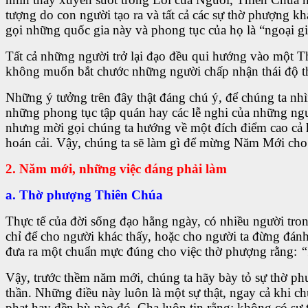
tượng do con người tạo ra và tất cả các sự thờ phượng k
gọi những quốc gia này và phong tục của họ là “ngoại g
Tất cả những người trở lại đạo đều qui hướng vào một 
không muốn bắt chước những người chấp nhận thái độ th
Những ý tưởng trên đây thật đáng chú ý, để chúng ta nh
những phong tục tập quán hay các lễ nghi của những ng
nhưng mời gọi chúng ta hướng về một đích điểm cao cả h
hoán cải. Vậy, chúng ta sẽ làm gì để mừng Năm Mới cho
2. Năm mới, những việc đáng phải làm
a. Thờ phượng Thiên Chúa
Thực tế của đời sống đạo hằng ngày, có nhiều người tro
chỉ để cho người khác thấy, hoặc cho người ta đừng đán
đưa ra một chuẩn mực đúng cho việc thờ phượng rằng:
“
Vậy, trước thềm năm mới, chúng ta hãy bày tỏ sự thờ ph
thần. Những điều này luôn là một sự thật, ngay cả khi 
phạt hay đền bù nào đó. Cha luôn tin rằng: không có sự