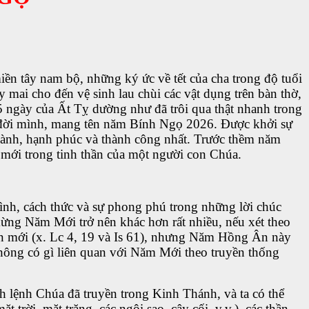
iền tây nam bộ, những ký ức về tết của cha trong độ tuổi
y mai cho đến vệ sinh lau chùi các vật dụng trên bàn thờ,
5 ngày của Ất Tỵ dường như đã trôi qua thật nhanh trong
c đời mình, mang tên năm Bính Ngọ 2026. Được khởi sự
 lành, hạnh phúc và thành công nhất. Trước thềm năm
mới trong tinh thần của một người con Chúa.
nh, cách thức và sự phong phú trong những lời chúc
mừng Năm Mới trở nên khác hơn rất nhiều, nếu xét theo
n mới (x. Lc 4, 19 và Is 61), nhưng Năm Hồng Ân này
không có gì liên quan với Năm Mới theo truyền thống
 lệnh Chúa đã truyền trong Kinh Thánh, và ta có thể
trời, mặt trăng, các ngôi sao, cây cối, v.v.), các thần