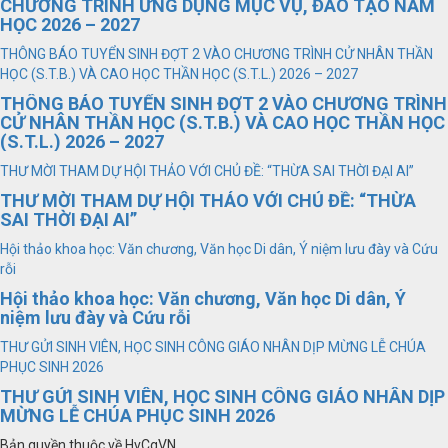
CHƯƠNG TRÌNH ỨNG DỤNG MỤC VỤ, ĐÀO TẠO NĂM
HỌC 2026 – 2027
THÔNG BÁO TUYỂN SINH ĐỢT 2 VÀO CHƯƠNG TRÌNH CỬ NHÂN THẦN
HỌC (S.T.B.) VÀ CAO HỌC THẦN HỌC (S.T.L.) 2026 – 2027
THÔNG BÁO TUYỂN SINH ĐỢT 2 VÀO CHƯƠNG TRÌNH
CỬ NHÂN THẦN HỌC (S.T.B.) VÀ CAO HỌC THẦN HỌC
(S.T.L.) 2026 – 2027
THƯ MỜI THAM DỰ HỘI THẢO VỚI CHỦ ĐỀ: “THỪA SAI THỜI ĐẠI AI”
THƯ MỜI THAM DỰ HỘI THẢO VỚI CHỦ ĐỀ: “THỪA
SAI THỜI ĐẠI AI”
Hội thảo khoa học: Văn chương, Văn học Di dân, Ý niệm lưu đày và Cứu
rỗi
Hội thảo khoa học: Văn chương, Văn học Di dân, Ý
niệm lưu đày và Cứu rỗi
THƯ GỬI SINH VIÊN, HỌC SINH CÔNG GIÁO NHÂN DỊP MỪNG LỄ CHÚA
PHỤC SINH 2026
THƯ GỬI SINH VIÊN, HỌC SINH CÔNG GIÁO NHÂN DỊP
MỪNG LỄ CHÚA PHỤC SINH 2026
Bản quyền thuộc về HvCgVN