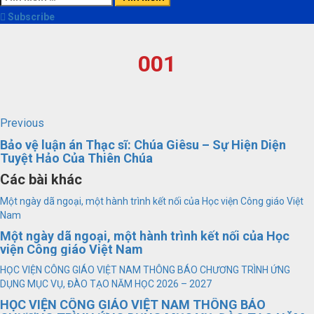
kiếm
Subscribe
cho:
001
Continue
Previous
Previous
post:
Reading
Bảo vệ luận án Thạc sĩ: Chúa Giêsu – Sự Hiện Diện
Tuyệt Hảo Của Thiên Chúa
Các bài khác
Một ngày dã ngoại, một hành trình kết nối của Học viện Công giáo Việt
Nam
Một ngày dã ngoại, một hành trình kết nối của Học
viện Công giáo Việt Nam
HỌC VIỆN CÔNG GIÁO VIỆT NAM THÔNG BÁO CHƯƠNG TRÌNH ỨNG
DỤNG MỤC VỤ, ĐÀO TẠO NĂM HỌC 2026 – 2027
HỌC VIỆN CÔNG GIÁO VIỆT NAM THÔNG BÁO