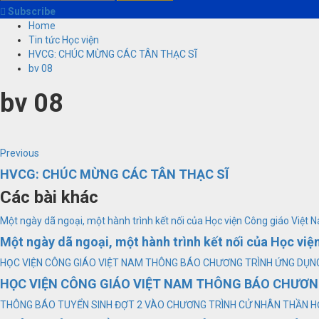
kiếm
Subscribe
cho:
Home
Tin tức Học viện
HVCG: CHÚC MỪNG CÁC TÂN THẠC SĨ
bv 08
bv 08
Continue
Previous
Previous
post:
HVCG: CHÚC MỪNG CÁC TÂN THẠC SĨ
Reading
Các bài khác
Một ngày dã ngoại, một hành trình kết nối của Học viện Công giáo Việt 
Một ngày dã ngoại, một hành trình kết nối của Học vi
HỌC VIỆN CÔNG GIÁO VIỆT NAM THÔNG BÁO CHƯƠNG TRÌNH ỨNG DỤNG
HỌC VIỆN CÔNG GIÁO VIỆT NAM THÔNG BÁO CHƯƠNG
THÔNG BÁO TUYỂN SINH ĐỢT 2 VÀO CHƯƠNG TRÌNH CỬ NHÂN THẦN HỌC (