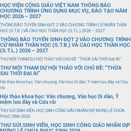
HỌC VIỆN CÔNG GIÁO VIỆT NAM THÔNG BÁO
CHƯƠNG TRÌNH ỨNG DỤNG MỤC VỤ, ĐÀO TẠO NĂM
HỌC 2026 – 2027
THÔNG BÁO TUYỂN SINH ĐỢT 2 VÀO CHƯƠNG TRÌNH CỬ NHÂN THẦN
HỌC (S.T.B.) VÀ CAO HỌC THẦN HỌC (S.T.L.) 2026 – 2027
THÔNG BÁO TUYỂN SINH ĐỢT 2 VÀO CHƯƠNG TRÌNH
CỬ NHÂN THẦN HỌC (S.T.B.) VÀ CAO HỌC THẦN HỌC
(S.T.L.) 2026 – 2027
THƯ MỜI THAM DỰ HỘI THẢO VỚI CHỦ ĐỀ: “THỪA SAI THỜI ĐẠI AI”
THƯ MỜI THAM DỰ HỘI THẢO VỚI CHỦ ĐỀ: “THỪA
SAI THỜI ĐẠI AI”
Hội thảo khoa học: Văn chương, Văn học Di dân, Ý niệm lưu đày và Cứu
rỗi
Hội thảo khoa học: Văn chương, Văn học Di dân, Ý
niệm lưu đày và Cứu rỗi
THƯ GỬI SINH VIÊN, HỌC SINH CÔNG GIÁO NHÂN DỊP MỪNG LỄ CHÚA
PHỤC SINH 2026
THƯ GỬI SINH VIÊN, HỌC SINH CÔNG GIÁO NHÂN DỊP
MỪNG LỄ CHÚA PHỤC SINH 2026