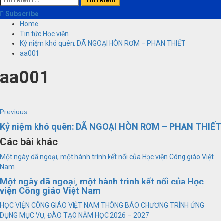
kiếm
Subscribe
cho:
Home
Tin tức Học viện
Kỷ niệm khó quên: DÃ NGOẠI HÒN RƠM – PHAN THIẾT
aa001
aa001
Continue
Previous
Previous
post:
Kỷ niệm khó quên: DÃ NGOẠI HÒN RƠM – PHAN THIẾT
Reading
Các bài khác
Một ngày dã ngoại, một hành trình kết nối của Học viện Công giáo Việt
Nam
Một ngày dã ngoại, một hành trình kết nối của Học
viện Công giáo Việt Nam
HỌC VIỆN CÔNG GIÁO VIỆT NAM THÔNG BÁO CHƯƠNG TRÌNH ỨNG
DỤNG MỤC VỤ, ĐÀO TẠO NĂM HỌC 2026 – 2027