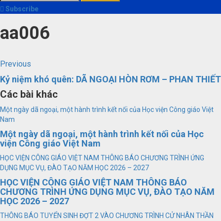
kiếm
Subscribe
cho:
aa006
Continue
Previous
Previous
post:
Reading
Kỷ niệm khó quên: DÃ NGOẠI HÒN RƠM – PHAN THIẾT
Các bài khác
Một ngày dã ngoại, một hành trình kết nối của Học viện Công giáo Việt
Nam
Một ngày dã ngoại, một hành trình kết nối của Học
viện Công giáo Việt Nam
HỌC VIỆN CÔNG GIÁO VIỆT NAM THÔNG BÁO CHƯƠNG TRÌNH ỨNG
DỤNG MỤC VỤ, ĐÀO TẠO NĂM HỌC 2026 – 2027
HỌC VIỆN CÔNG GIÁO VIỆT NAM THÔNG BÁO
CHƯƠNG TRÌNH ỨNG DỤNG MỤC VỤ, ĐÀO TẠO NĂM
HỌC 2026 – 2027
THÔNG BÁO TUYỂN SINH ĐỢT 2 VÀO CHƯƠNG TRÌNH CỬ NHÂN THẦN