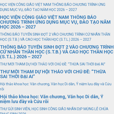
HỌC VIỆN CÔNG GIÁO VIỆT NAM THÔNG BÁO CHƯƠNG TRÌNH ỨNG
DỤNG MỤC VỤ, ĐÀO TẠO NĂM HỌC 2026 – 2027
HỌC VIỆN CÔNG GIÁO VIỆT NAM THÔNG BÁO
CHƯƠNG TRÌNH ỨNG DỤNG MỤC VỤ, ĐÀO TẠO NĂM
HỌC 2026 – 2027
THÔNG BÁO TUYỂN SINH ĐỢT 2 VÀO CHƯƠNG TRÌNH CỬ NHÂN THẦN
HỌC (S.T.B.) VÀ CAO HỌC THẦN HỌC (S.T.L.) 2026 – 2027
THÔNG BÁO TUYỂN SINH ĐỢT 2 VÀO CHƯƠNG TRÌNH
CỬ NHÂN THẦN HỌC (S.T.B.) VÀ CAO HỌC THẦN HỌC
(S.T.L.) 2026 – 2027
THƯ MỜI THAM DỰ HỘI THẢO VỚI CHỦ ĐỀ: “THỪA SAI THỜI ĐẠI AI”
THƯ MỜI THAM DỰ HỘI THẢO VỚI CHỦ ĐỀ: “THỪA
SAI THỜI ĐẠI AI”
Hội thảo khoa học: Văn chương, Văn học Di dân, Ý niệm lưu đày và Cứu
rỗi
Hội thảo khoa học: Văn chương, Văn học Di dân, Ý
niệm lưu đày và Cứu rỗi
THƯ GỬI SINH VIÊN, HỌC SINH CÔNG GIÁO NHÂN DỊP MỪNG LỄ CHÚA