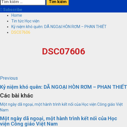
Tìm
kiếm
Subscribe
cho:
Home
Tin tức Học viện
Kỷ niệm khó quên: DÃ NGOẠI HÒN RƠM – PHAN THIẾT
DSC07606
DSC07606
Continue
Previous
Previous
post:
Reading
Kỷ niệm khó quên: DÃ NGOẠI HÒN RƠM – PHAN THIẾT
Các bài khác
Một ngày dã ngoại, một hành trình kết nối của Học viện Công giáo Việt
Nam
Một ngày dã ngoại, một hành trình kết nối của Học
viện Công giáo Việt Nam