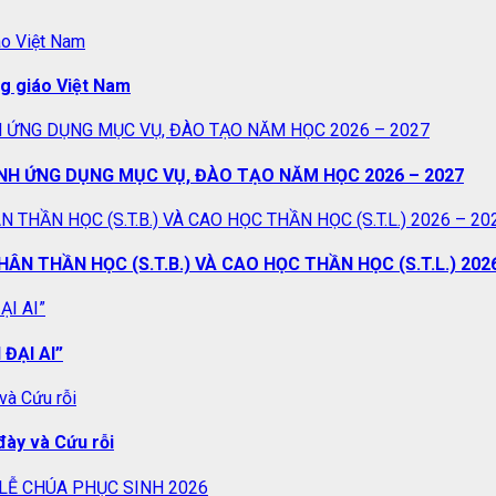
áo Việt Nam
ng giáo Việt Nam
 ỨNG DỤNG MỤC VỤ, ĐÀO TẠO NĂM HỌC 2026 – 2027
NH ỨNG DỤNG MỤC VỤ, ĐÀO TẠO NĂM HỌC 2026 – 2027
HẦN HỌC (S.T.B.) VÀ CAO HỌC THẦN HỌC (S.T.L.) 2026 – 20
 THẦN HỌC (S.T.B.) VÀ CAO HỌC THẦN HỌC (S.T.L.) 2026
ẠI AI”
ĐẠI AI”
và Cứu rỗi
đày và Cứu rỗi
 LỄ CHÚA PHỤC SINH 2026