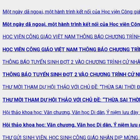
Một ngày dã ngoại, một hành trình kết nối của Học viện Công gi
Một ngày dã ngoại, một hành trình kết nối của Học viện Cô
HỌC VIỆN CÔNG GIÁO VIỆT NAM THÔNG BÁO CHƯƠNG TRÌNH
HỌC VIỆN CÔNG GIÁO VIỆT NAM THÔNG BÁO CHƯƠNG TRÌ
THÔNG BÁO TUYỂN SINH ĐỢT 2 VÀO CHƯƠNG TRÌNH CỬ NHÂN T
THÔNG BÁO TUYỂN SINH ĐỢT 2 VÀO CHƯƠNG TRÌNH CỬ NHÂN
THƯ MỜI THAM DỰ HỘI THẢO VỚI CHỦ ĐỀ: “THỪA SAI THỜI Đ
THƯ MỜI THAM DỰ HỘI THẢO VỚI CHỦ ĐỀ: “THỪA SAI THỜI 
Hội thảo khoa học: Văn chương, Văn học Di dân, Ý niệm lưu đày 
Hội thảo khoa học: Văn chương, Văn học Di dân, Ý niệm lưu 
THƯ GỬI SINH VIÊN, HỌC SINH CÔNG GIÁO NHÂN DỊP MỪNG